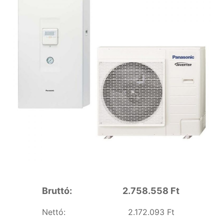
Pest
megye
területén
Bruttó:
2.758.558 Ft
Nettó:
2.172.093 Ft