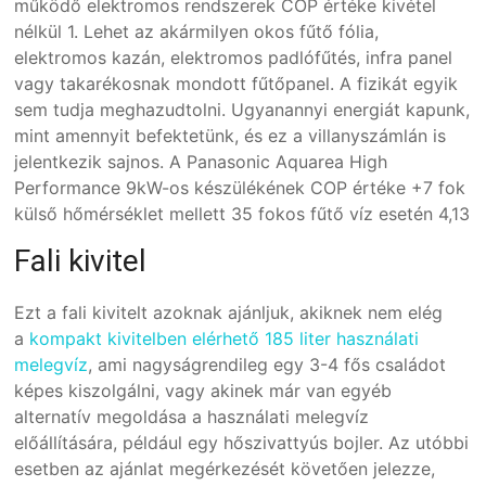
működő elektromos rendszerek COP értéke kivétel
nélkül 1. Lehet az akármilyen okos fűtő fólia,
elektromos kazán, elektromos padlófűtés, infra panel
vagy takarékosnak mondott fűtőpanel. A fizikát egyik
sem tudja meghazudtolni. Ugyanannyi energiát kapunk,
mint amennyit befektetünk, és ez a villanyszámlán is
jelentkezik sajnos. A Panasonic Aquarea High
Performance 9kW-os készülékének COP értéke +7 fok
külső hőmérséklet mellett 35 fokos fűtő víz esetén 4,13
Fali kivitel
Ezt a fali kivitelt azoknak ajánljuk, akiknek nem elég
a
kompakt kivitelben elérhető 185 liter használati
melegvíz
, ami nagyságrendileg egy 3-4 fős családot
képes kiszolgálni, vagy akinek már van egyéb
alternatív megoldása a használati melegvíz
előállítására, például egy hőszivattyús bojler. Az utóbbi
esetben az ajánlat megérkezését követően jelezze,