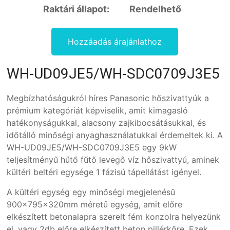
Raktári állapot:
Rendelhető
Hozzáadás árajánlathoz
WH-UD09JE5/WH-SDC0709J3E5
Megbízhatóságukról híres Panasonic hőszivattyúk a
prémium kategóriát képviselik, amit kimagasló
hatékonyságukkal, alacsony zajkibocsátásukkal, és
időtálló minőségi anyaghasználatukkal érdemeltek ki. A
WH-UD09JE5/WH-SDC0709J3E5 egy 9kW
teljesítményű hűtő fűtő levegő víz hőszivattyú, aminek
kültéri beltéri egysége 1 fázisú tápellátást igényel.
A kültéri egység egy minőségi megjelenésű
900x795x320mm méretű egység, amit előre
elkészített betonalapra szerelt fém konzolra helyezünk
el, vagy 2db előre elkészített beton pillérkőre. Ezek