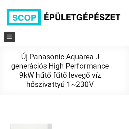
Skip
to
content
SCOP
épületgépészet
Új Panasonic Aquarea J
Komplett
hűtés/fűtés
generációs High Performance
rendszereket
9kW hűtő fűtő levegő víz
kínálunk
hőszivattyú 1~230V
akár
tervezéstől
a
használatba
vételig
Budapest,
és