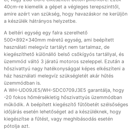
40cm-re kiemelik a gépet a végleges terepszinttől,
amire azért van szükség, hogy havazáskor ne kerüljön
a készülék hátrányos helyzetbe.
A beltéri egység egy falra szerelhető
500x892x340mm méretű egység, ami beépített
használati melegvíz tartályt nem tartalmaz, de
kiegészíthető különálló belső csőkígyós tartállyal, és
üzemmód váltó 3 járatú motoros szeleppel. Ezután a
hőszivattyú nagy hatékonysággal képes elkészíteni a
ház használati melegvíz szükségletét akár hűtés
üzemmódban is.
A WH-UD09JE5/WH-SDC0709J3E5 garantálja, hogy
-20 fokos hőmérsékletig hőszivattyús üzemmódban
működik. A beépített kiegészítő fűtőbetét szélsőséges
időjárás esetén lehetőséget ad a készüléknek, hogy
kiegészítse a fűtést, vagy meghibásodás esetén
pótolja azt.