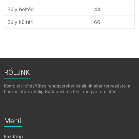
Súly beltéri
44
Súly kültéri
66
RÓLUNK
Komplett hűtés/fűtés rendszereket kínálunk akár tervezéstől a
használatba vételig Budapest, és Pest megye területén.
Menü
Kezdőlap