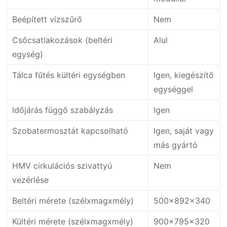
Beépített vízszűrő
Nem
Csőcsatlakozások (beltéri
Alul
egység)
Tálca fűtés kültéri egységben
Igen, kiegészítő
egységgel
Időjárás függő szabályzás
Igen
Szobatermosztát kapcsolható
Igen, saját vagy
más gyártó
HMV cirkulációs szivattyú
Nem
vezérlése
Beltéri mérete (szélxmagxmély)
500x892x340
Kültéri mérete (szélxmagxmély)
900x795x320