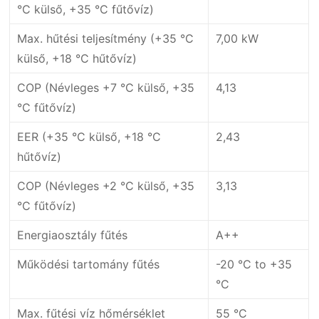
°C külső, +35 °C fűtővíz)
Max. hűtési teljesítmény (+35 °C
7,00 kW
külső, +18 °C hűtővíz)
COP (Névleges +7 °C külső, +35
4,13
°C fűtővíz)
EER (+35 °C külső, +18 °C
2,43
hűtővíz)
COP (Névleges +2 °C külső, +35
3,13
°C fűtővíz)
Energiaosztály fűtés
A++
Működési tartomány fűtés
-20 °C to +35
°C
Max. fűtési víz hőmérséklet
55 °C