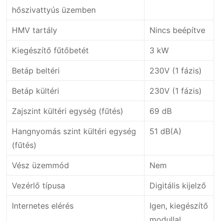
hőszivattyús üzemben
HMV tartály
Nincs beépítve
Kiegészítő fűtőbetét
3 kW
Betáp beltéri
230V (1 fázis)
Betáp kültéri
230V (1 fázis)
Zajszint kültéri egység (fűtés)
69 dB
Hangnyomás szint kültéri egység
51 dB(A)
(fűtés)
Vész üzemmód
Nem
Vezérlő típusa
Digitális kijelző
Internetes elérés
Igen, kiegészítő
modullal