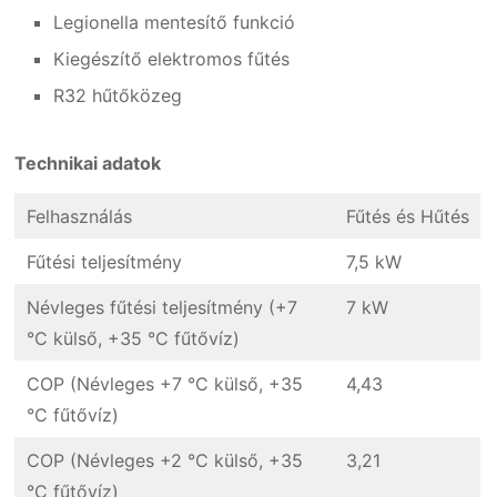
Legionella mentesítő funkció
Kiegészítő elektromos fűtés
R32 hűtőközeg
Technikai adatok
Felhasználás
Fűtés és Hűtés
Fűtési teljesítmény
7,5 kW
Névleges fűtési teljesítmény (+7
7 kW
°C külső, +35 °C fűtővíz)
COP (Névleges +7 °C külső, +35
4,43
°C fűtővíz)
COP (Névleges +2 °C külső, +35
3,21
°C fűtővíz)