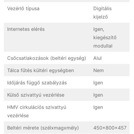
Vezérlő típusa
Digitális
kijelző
Internetes elérés
Igen,
kiegészítő
modullal
Csőcsatlakozások (beltéri egység)
Alul
Tálca fűtés kültéri egységben
Nem
Időjárás függő szabályzás
Igen
Külső szivattyú vezérlése
Igen
HMV cirkulációs szivattyú
Igen
vezérlése
Beltéri mérete (szélxmagxmély)
450x800x457