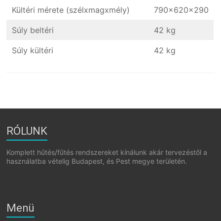
Kültéri mérete (szélxmagxmély)
790x620x290
Súly beltéri
42 kg
Súly kültéri
42 kg
RÓLUNK
Komplett hűtés/fűtés rendszereket kínálunk akár tervezéstől a
használatba vételig Budapest, és Pest megye területén.
Menü