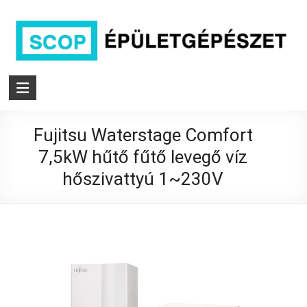
Skip
to
content
SCOP
épületgépészet
Fujitsu Waterstage Comfort
Komplett
hűtés/fűtés
7,5kW hűtő fűtő levegő víz
rendszereket
hőszivattyú 1~230V
kínálunk
akár
tervezéstől
a
használatba
vételig
Budapest,
és