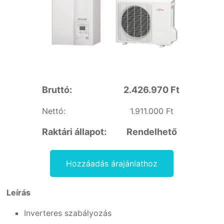
Pest
megye
területén
Bruttó:
2.426.970 Ft
Nettó:
1.911.000 Ft
Raktári állapot:
Rendelhető
Hozzáadás árajánlathoz
Leírás
Inverteres szabályozás