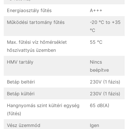
Energiaosztály fűtés
A+++
Működési tartomány fűtés
-20 °C to +35
°C
Max. fűtési víz hőmérséklet
55 °C
hőszivattyús üzemben
HMV tartály
Nincs
beépítve
Betáp beltéri
230V (1 fázis)
Betáp kültéri
230V (1 fázis)
Hangnyomás szint kültéri egység
65 dB(A)
(fűtés)
Vész üzemmód
Igen